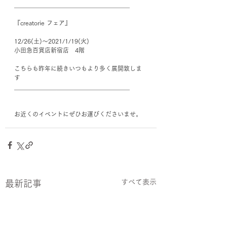
＿＿＿＿＿＿＿＿＿＿＿＿＿＿＿＿＿＿＿﻿
『creatorie フェア』﻿
12/26(土)〜2021/1/19(火)﻿
小田急百貨店新宿店　4階﻿
こちらも昨年に続きいつもより多く展開致しま
す
＿＿＿＿＿＿＿＿＿＿＿＿＿＿＿＿＿＿＿﻿
お近くのイベントにぜひお運びくださいませ。
すべて表示
最新記事