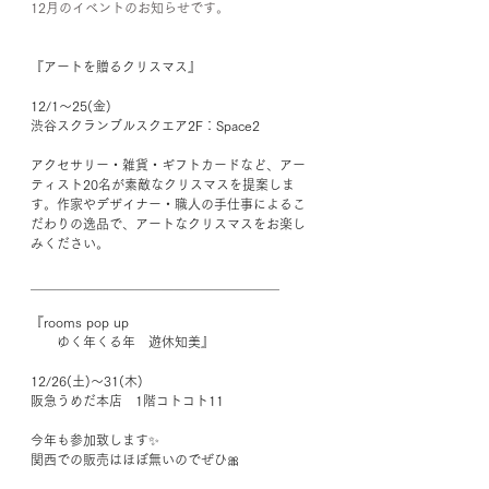
12月のイベントのお知らせです。
『アートを贈るクリスマス』﻿
12/1〜25(金)﻿
渋谷スクランブルスクエア2F：Space2﻿
アクセサリー・雑貨・ギフトカードなど、アー
ティスト20名が素敵なクリスマスを提案しま
す。作家やデザイナー・職人の手仕事によるこ
だわりの逸品で、アートなクリスマスをお楽し
みください。﻿
＿＿＿＿＿＿＿＿＿＿＿＿＿＿＿＿＿＿＿﻿
『rooms pop up ﻿
　　ゆく年くる年　遊休知美』﻿
12/26(土)〜31(木)﻿
阪急うめだ本店　1階コトコト11﻿
今年も参加致します✨﻿
関西での販売はほぼ無いのでぜひ🎀﻿