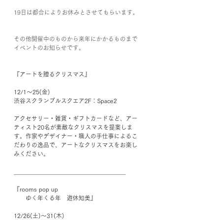
19日は都合によりお休みとさせてもらいます。
その他開催中のものから来年にかかるものまで
イベントのお知らせです。
『アートを贈るクリスマス』﻿
12/1〜25(金)﻿
渋谷スクランブルスクエア2F：Space2﻿
アクセサリー・雑貨・ギフトカードなど、アー
ティスト20名が素敵なクリスマスを提案しま
す。作家やデザイナー・職人の手仕事によるこ
だわりの逸品で、アートなクリスマスをお楽し
みください。﻿
＿＿＿＿＿＿＿＿＿＿＿＿＿＿＿＿＿＿＿﻿
『rooms pop up ﻿
　　ゆく年くる年　遊休知美』﻿
12/26(土)〜31(木)﻿