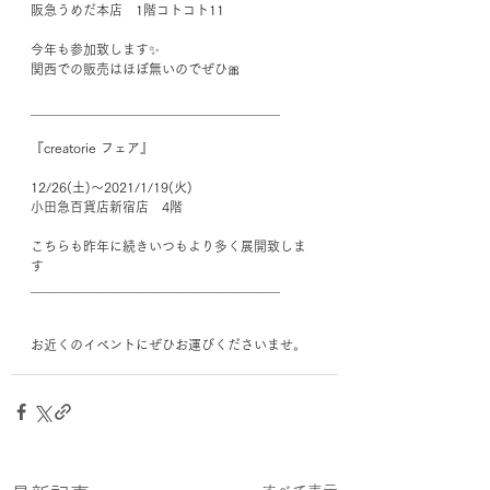
阪急うめだ本店　1階コトコト11﻿
今年も参加致します✨﻿
関西での販売はほぼ無いのでぜひ🎀﻿
＿＿＿＿＿＿＿＿＿＿＿＿＿＿＿＿＿＿＿﻿
『creatorie フェア』﻿
12/26(土)〜2021/1/19(火)﻿
小田急百貨店新宿店　4階﻿
こちらも昨年に続きいつもより多く展開致しま
す
＿＿＿＿＿＿＿＿＿＿＿＿＿＿＿＿＿＿＿﻿
お近くのイベントにぜひお運びくださいませ。