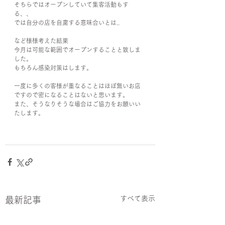
そちらではオープンしていて集客活動もす
る、、
では自分の店を自粛する意味合いとは..
など様様考えた結果
今月は可能な範囲でオープンすることと致しま
した。
もちろん感染対策はします。
一度に多くの客様が重なることはほぼ無いお店
ですので密になることはないと思います。
また、そうなりそうな場合はご協力をお願いい
たします。
すべて表示
最新記事