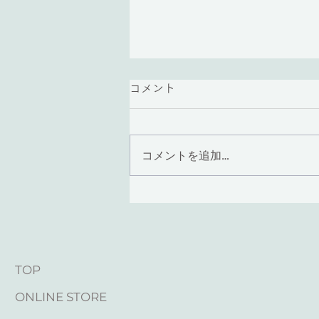
コメント
コメントを追加…
＼紫陽花／クーポンのお知ら
せ
TOP
ONLINE STORE